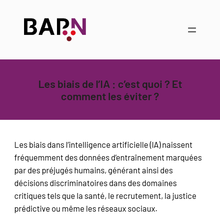
Aller
Panneau de gestion des cookies
au
contenu
Les biais de l’IA : c’est quoi ? Et
comment les éviter ?
Les biais dans l’intelligence artificielle (IA) naissent
fréquemment des données d’entraînement marquées
par des préjugés humains, générant ainsi des
décisions discriminatoires dans des domaines
critiques tels que la santé, le recrutement, la justice
prédictive ou même les réseaux sociaux.